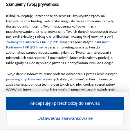
Szanujemy Twoją prywatność
Mariusz Bonaszewski (fot. Ireneusz
Sobieszczuk/TVP)
Kliknij "Akceptuję i przechodzę do serwisu", aby wyrazić zgody na
korzystanie z technologii automatycznego śledzenia i zbierania danych,
dostęp do informacji na Twoim urządzeniu końcowym i ich
przechowywanie oraz na przetwarzanie Twoich danych osobowych przez
nas, czyli Telewizję Polską S.A. w likwidacji (zwaną dalej również „TVP”),
Zaufanych Partnerów z IAB* (1201 firm)
oraz pozostałych
Zaufanych
Partnerów TVP (93 firm)
, w celach marketingowych (w tym do
zautomatyzowanego dopasowania reklam do Twoich zainteresowań i
mierzenia ich skuteczności) i pozostałych, które wskazujemy poniżej, a
także zgody na udostępnianie przez nas identyfikatora PPID do Google.
Twoje dane osobowe zbierane podczas odwiedzania przez Ciebie naszych
poszczególnych serwisów
zwanych dalej „Portalem”, w tym informacje
zapisywane za pomocą technologii takich jak: pliki cookie, sygnalizatory
WWW lub innych podobnych technologii umożliwiających świadczenie
dopasowanych i bezpiecznych usług, personalizację treści oraz reklam,
udostępnianie funkcji mediów społecznościowych oraz analizowanie ruchu
Akceptuję i przechodzę do serwisu
w Internecie.
Twoje dane osobowe zbierane podczas odwiedzania przez Ciebie
Ustawienia zaawansowane
poszczególnych serwisów
na Portalu, takie jak adresy IP, identyfikatory
Twoich urządzeń końcowych i identyfikatory plików cookie, informacje o