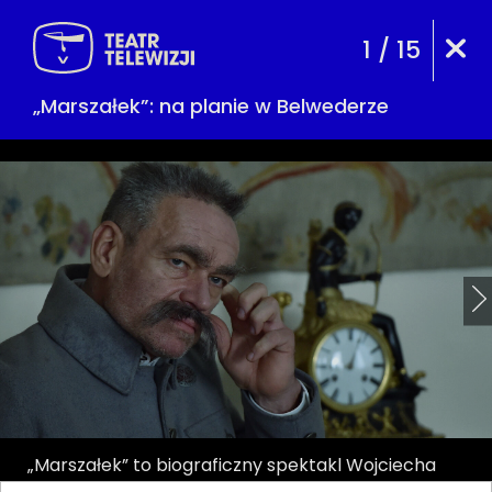
1 / 15
„Marszałek”: na planie w Belwederze
„Marszałek” to biograficzny spektakl Wojciecha
Tomczyka; w rolę Józefa Piłsudskiego wcielił się