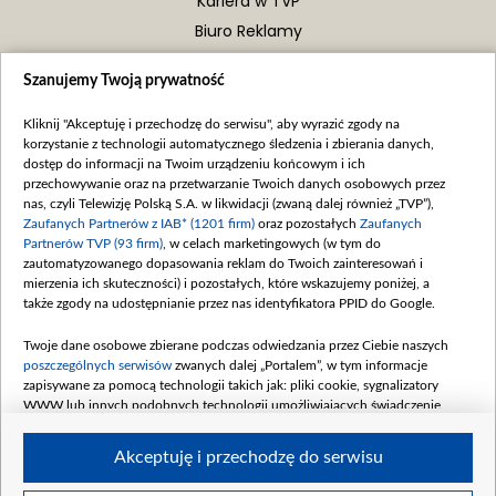
Kariera w TVP
Biuro Reklamy
Teatr Telewizji
Szanujemy Twoją prywatność
ul. J.P Woronicza 17 blok F, p. 106
00-999 Warszawa
Kliknij "Akceptuję i przechodzę do serwisu", aby wyrazić zgody na
korzystanie z technologii automatycznego śledzenia i zbierania danych,
teatr.telewizji@tvp.pl
dostęp do informacji na Twoim urządzeniu końcowym i ich
przechowywanie oraz na przetwarzanie Twoich danych osobowych przez
nas, czyli Telewizję Polską S.A. w likwidacji (zwaną dalej również „TVP”),
Zaufanych Partnerów z IAB* (1201 firm)
oraz pozostałych
Zaufanych
Partnerów TVP (93 firm)
, w celach marketingowych (w tym do
zautomatyzowanego dopasowania reklam do Twoich zainteresowań i
mierzenia ich skuteczności) i pozostałych, które wskazujemy poniżej, a
także zgody na udostępnianie przez nas identyfikatora PPID do Google.
Twoje dane osobowe zbierane podczas odwiedzania przez Ciebie naszych
poszczególnych serwisów
zwanych dalej „Portalem”, w tym informacje
zapisywane za pomocą technologii takich jak: pliki cookie, sygnalizatory
WWW lub innych podobnych technologii umożliwiających świadczenie
dopasowanych i bezpiecznych usług, personalizację treści oraz reklam,
udostępnianie funkcji mediów społecznościowych oraz analizowanie ruchu
Akceptuję i przechodzę do serwisu
w Internecie.